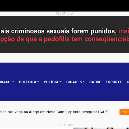
- PEDOFILILA -
BRASIL
POLÍTICA
POLÍCIA
CIDADES
SAÚDE
ESPORTE
G
go em Novo Gama, aponta pesquisa IGAPE
ELEIÇÕES DF 2026
Política
- GDF - Mulher -