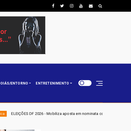
OIÁS/ENTORNO
ENTRETENIMENTO
 - Mobiliza aposta em nominata completa e mira eleger três deputados di