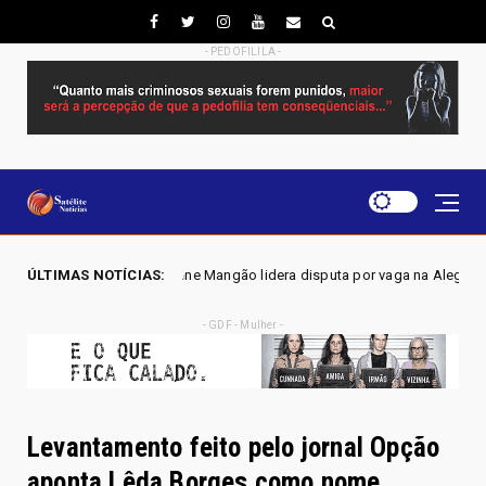
- PEDOFILILA -
ene Mangão lidera disputa por vaga na Alego em Novo Gama, aponta pesq
ÚLTIMAS NOTÍCIAS:
- GDF - Mulher -
Levantamento feito pelo jornal Opção
aponta Lêda Borges como nome