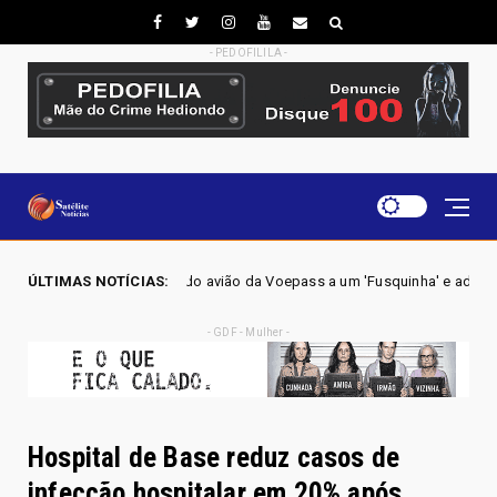
- PEDOFILILA -
do avião da Voepass a um 'Fusquinha' e admitindo falha no sistema de dege
ÚLTIMAS NOTÍCIAS:
- GDF - Mulher -
Hospital de Base reduz casos de
infecção hospitalar em 20% após