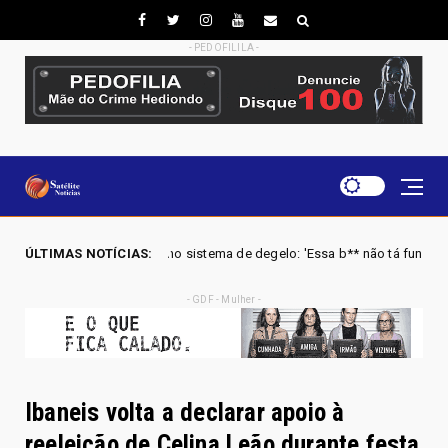
- PEDOFILILA -
no sistema de degelo: 'Essa b** não tá funcionando'
ÚLTIMAS NOTÍCIAS:
URGEN
Brasil
- GDF - Mulher -
Ibaneis volta a declarar apoio à
reeleição de Celina Leão durante festa