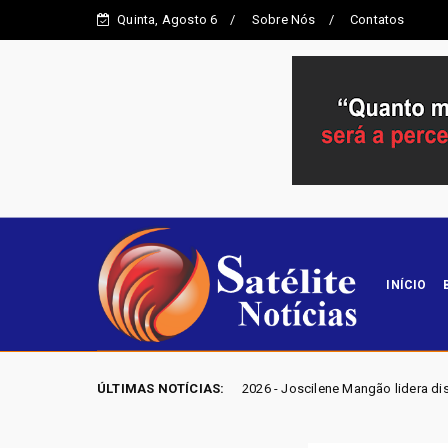
Quinta, Agosto 6
Sobre Nós
Contatos
INÍCIO
IÇÕES GO 2026 - Joscilene Mangão lidera disputa por vaga na Alego em N
ÚLTIMAS NOTÍCIAS: