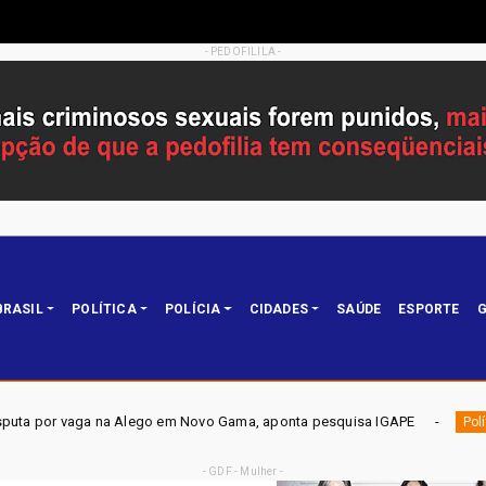
- PEDOFILILA -
BRASIL
POLÍTICA
POLÍCIA
CIDADES
SAÚDE
ESPORTE
G
ovo Gama, aponta pesquisa IGAPE
ELEIÇÕES DF 2026 - Mob
Política
- GDF - Mulher -