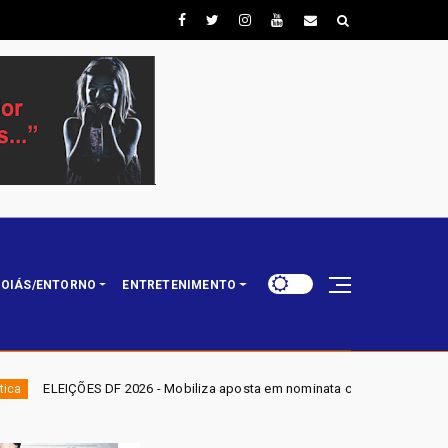
OIÁS/ENTORNO
ENTRETENIMENTO
iliza aposta em nominata completa e mira eleger três deputados distritai