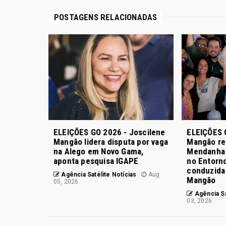
POSTAGENS RELACIONADAS
ELEIÇÕES GO 2026 - Joscilene
ELEIÇÕES 
Mangão lidera disputa por vaga
Mangão re
na Alego em Novo Gama,
Mendanha 
aponta pesquisa IGAPE
no Entorno
conduzida 
Agência Satélite Notícias
Aug
Mangão
05, 2026
Agência Sa
03, 2026