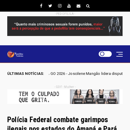
- PEDOFILILA -
EIÇÕES GO 2026 - Joscilene Mangão lidera disputa por vaga na Alego em 
ÚLTIMAS NOTÍCIAS:
- GDF - Mulher -
Polícia Federal combate garimpos
ilegais nos estados do Amapá e Pará