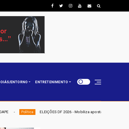
OIÁS/ENTORNO
ENTRETENIMENTO
ÇÕES DF 2026 - Mobiliza aposta em nominata completa e mira eleger três d