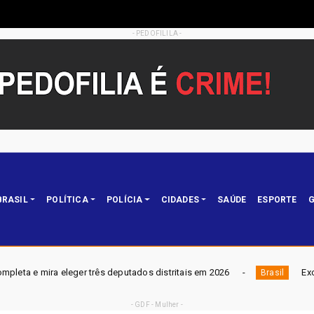
- PEDOFILILA -
BRASIL
POLÍTICA
POLÍCIA
CIDADES
SAÚDE
ESPORTE
G
eputados distritais em 2026
Exclusivo: caixa-preta revela
Brasil
- GDF - Mulher -