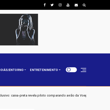
OIÁS/ENTORNO
ENTRETENIMENTO
 piloto comparando avião da Voepass a um 'Fusquinha' e admitindo falha no