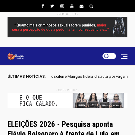
- PEDOFILILA -
- Joscilene Mangão lidera disputa por vaga na Alego em Novo Gama, apo
ÚLTIMAS NOTÍCIAS:
- GDF - Mulher -
ELEIÇÕES 2026 - Pesquisa aponta
Flávio Bolsonaro à frente de Lula em