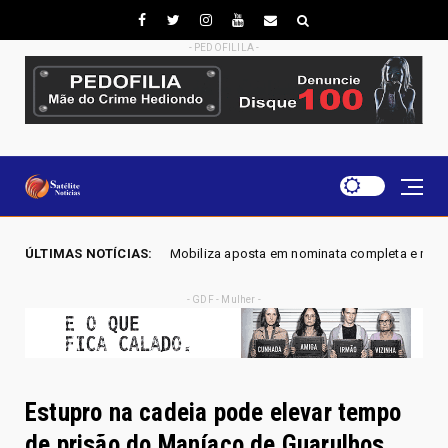
- PEDOFILILA -
iliza aposta em nominata completa e mira eleger três deputados distritai
ÚLTIMAS NOTÍCIAS:
- GDF - Mulher -
Estupro na cadeia pode elevar tempo
de prisão do Maníaco de Guarulhos