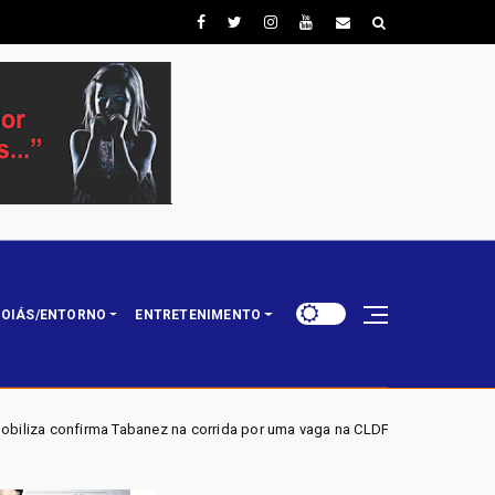
OIÁS/ENTORNO
ENTRETENIMENTO
anez na corrida por uma vaga na CLDF
Atuação de André M
Brasil