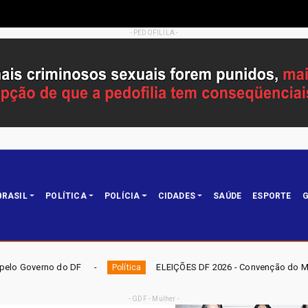
- PEDOFILILA -
BRASIL
POLÍTICA
POLÍCIA
CIDADES
SAÚDE
ESPORTE
G
ELEIÇÕES DF 2026 - Convenção do Mobiliza confirma Tab
Política
- GDF - Mulher -