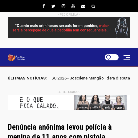
- PEDOFILILA -
ÇÕES GO 2026 - Joscilene Mangão lidera disputa por vaga na Alego em No
ÚLTIMAS NOTÍCIAS:
- GDF - Mulher -
Denúncia anônima levou polícia à
menina de 11 anos com pistola