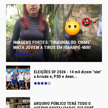
IMAGENS FORTES: 'TRIBUNAL DO CRIME'
MATA JOVEM A TIROS EM IGARAPÉ-MIRI
ELEIÇÕES DF 2026 - 14 mil dizem "sim"
a Arruda e, PSD e Avan...
ARQUIVO PÚBLICO TERÁ TODO O
ACERVO DIGITALIZADO”, DIZ ROBÉ...