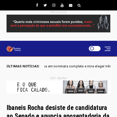
- PEDOFILILA -
osta em nominata completa e mira eleger três deputados distritais em 202
ÚLTIMAS NOTÍCIAS:
- GDF - Mulher -
Ibaneis Rocha desiste de candidatura
ao Senado e anuncia aposentadoria da