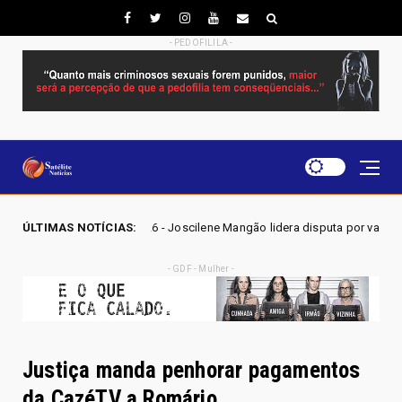
- PEDOFILILA -
026 - Joscilene Mangão lidera disputa por vaga na Alego em Novo Gama,
ÚLTIMAS NOTÍCIAS:
- GDF - Mulher -
Justiça manda penhorar pagamentos
da CazéTV a Romário