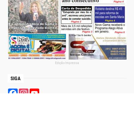
Edição Impressa
SIGA
Facebook
Instagram
YouTube
PÁGINAS
Política de Privacidade
Termo de Uso
Sobre Nós