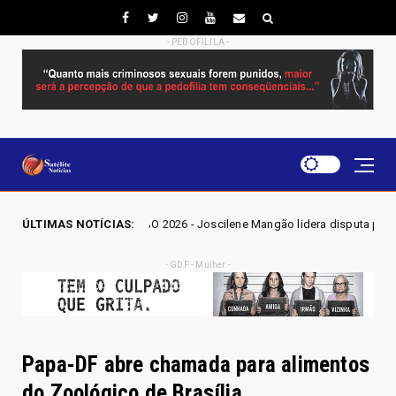
- PEDOFILILA -
ES GO 2026 - Joscilene Mangão lidera disputa por vaga na Alego em Novo
ÚLTIMAS NOTÍCIAS:
- GDF - Mulher -
Papa-DF abre chamada para alimentos
do Zoológico de Brasília