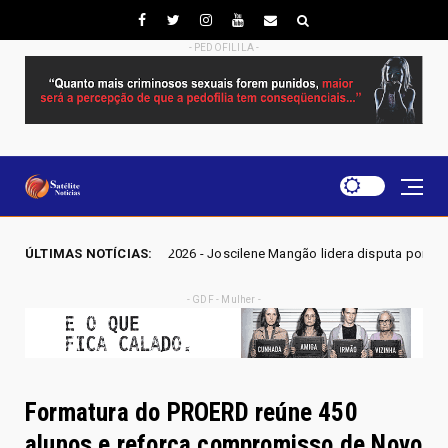
- PEDOFILILA -
026 - Joscilene Mangão lidera disputa por vaga na Alego em Novo Gama, 
ÚLTIMAS NOTÍCIAS:
- GDF - Mulher -
Formatura do PROERD reúne 450
alunos e reforça compromisso de Novo