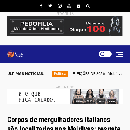
- PEDOFILILA -
ÚLTIMAS NOTÍCIAS:
ELEIÇÕES DF 2026 - Mobiliza aposta em nominata completa e mira
olítica
- GDF - Mulher -
Corpos de mergulhadores italianos
são localizados nas Maldivas; resgate