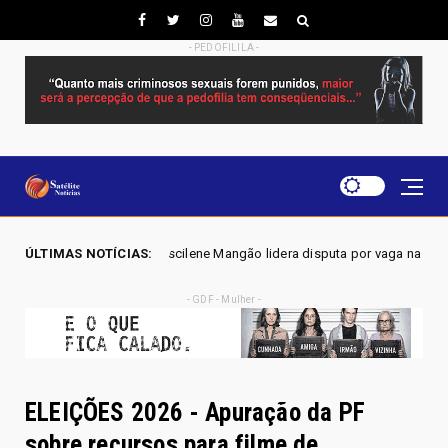
- PEDOFILILA -
Joscilene Mangão lidera disputa por vaga na Alego em Novo Gama, aponta
ÚLTIMAS NOTÍCIAS:
- GDF - Mulher -
ELEIÇÕES 2026 - Apuração da PF
sobre recursos para filme de