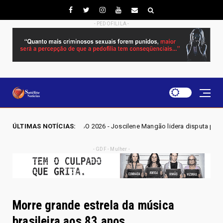
- PEDOFILILA -
GO 2026 - Joscilene Mangão lidera disputa por vaga na Alego em Novo Ga
ÚLTIMAS NOTÍCIAS:
- GDF - Mulher -
Morre grande estrela da música
brasileira aos 83 anos